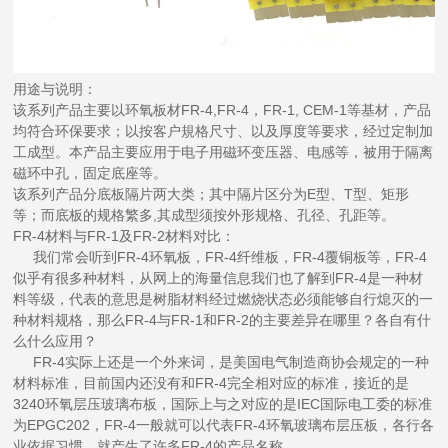
用途与说明：
该系列产品主要以环氧板材FR-4,FR-4，FR-1, CEM-1等基材，产品
均符合环保要求；以按客户規格尺寸、以及厚度等要求，经过定制加
工成型。本产品主要应用于电子用磁环变压器、电感等，被用于隔离
磁环中孔，固定底座等。
该系列产品分底板隔片两大类；其中隔片区分为E型、T型、矩形
等；而底板的规格繁多,其成型须按外形规格、孔径、孔距等。
FR-4材料与FR-1及FR-2材料对比：
我们常会听到FR-4环氧板，FR-4纤维板，FR-4覆铜板等，FR-4
似乎有很多种材料，从网上的海量信息我们也了解到FR-4是一种材
料等级，代表的意思是树脂材料经过燃烧状态必须能够自行熄灭的一
种材料规格，那么FR-4与FR-1和FR-2的主要差异在哪里？各自有什
么什么应用？
FR-4实际上还是一个外来词，是美国电气制造商协会规定的一种
材料标准，目前国内还没有和FR-4完全相对应的标准，接近的是
3240环氧层压玻璃布板，国际上与之对应的是IEC国际电工委的标准
为EPGC202，FR-4一般就可以代表FR-4环氧玻璃布层压板，各行各
业依据习惯，就产生了许多FR-4的产品名称。